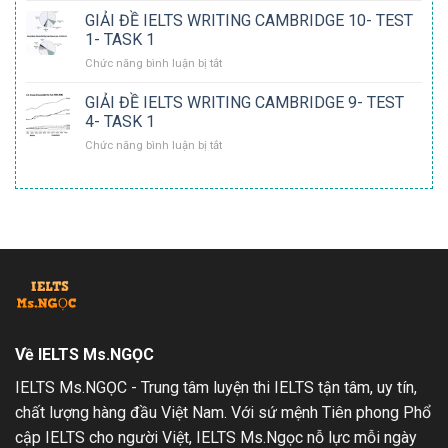
10-
ĐỀ
GIẢI ĐỀ IELTS WRITING CAMBRIDGE 10- TEST
TEST
IELTS
3-
1- TASK 1
WRITING
TASK
ở
Chức năng bình luận bị tắt
CAMBRIDGE
1
GIẢI
10-
ĐỀ
GIẢI ĐỀ IELTS WRITING CAMBRIDGE 9- TEST
TEST
IELTS
2-
4- TASK 1
WRITING
TASK
ở
Chức năng bình luận bị tắt
CAMBRIDGE
1
GIẢI
10-
ĐỀ
TEST
IELTS
1-
WRITING
TASK
CAMBRIDGE
1
9-
TEST
4-
TASK
1
Về IELTS Ms.NGỌC
IELTS Ms.NGỌC - Trung tâm luyện thi IELTS tận tâm, uy tín,
chất lượng hàng đầu Việt Nam. Với sứ mệnh Tiên phong Phổ
cập IELTS cho người Việt, IELTS Ms.Ngọc nỗ lực mỗi ngày