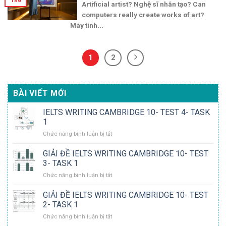
Th8
Artificial artist? Nghệ sĩ nhân tạo? Can
computers really create works of art?
Máy tính...
1
2
BÀI VIẾT MỚI
IELTS WRITING CAMBRIDGE 10- TEST 4- TASK
1
ở
Chức năng bình luận bị tắt
IELTS
WRITING
GIẢI ĐỀ IELTS WRITING CAMBRIDGE 10- TEST
CAMBRIDGE
3- TASK 1
10-
ở
Chức năng bình luận bị tắt
TEST
GIẢI
4-
ĐỀ
GIẢI ĐỀ IELTS WRITING CAMBRIDGE 10- TEST
TASK
IELTS
1
2- TASK 1
WRITING
ở
Chức năng bình luận bị tắt
CAMBRIDGE
GIẢI