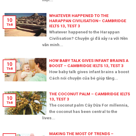
WHATEVER HAPPENED TO THE
10
HARAPPAN CIVILISATION– CAMBRIDGE
Th8
IELTS 13, TEST 3
Whatever happened to the Harappan
Civilisation? Chuyện gì đã xảy ra với Nền
văn minh...
HOW BABY TALK GIVES INFANT BRAINS A
10
BOOST – CAMBRIDGE IELTS 13, TEST 3
Th8
How baby talk gives infant brains a boost
Cách nói chuyện của bé giúp tăng...
THE COCONUT PALM – CAMBRIDGE IELTS
10
13, TEST 3
Th8
The coconut palm Cây Dừa For millennia,
the coconut has been central to the
lives...
MAKING THE MOST OF TRENDS –