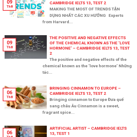
09
CAMBRIDGE IELTS 13, TEST 2
Th8
MAKING THE MOST OF TRENDS TẬN
DỤNG NHẤT CÁC XU HƯỚNG Experts
from Harvard...
THE POSITIVE AND NEGATIVE EFFECTS
09
OF THE CHEMICAL KNOWN AS THE ‘LOVE
Th8
HORMONE’ – CAMBRIDGE IELTS 13, TEST
2
The positive and negative effects of the
chemical known as the ‘love hormone’ Những
tác...
BRINGING CINNAMON TO EUROPE –
06
CAMBRIDGE IELTS 13, TEST 2
Th8
Bringing cinnamon to Europe Đưa quế
sang châu Âu Cinnamon is a sweet,
fragrant spice...
ARTIFICIAL ARTIST – CAMBRIDGE IELTS
06
13, TEST 1