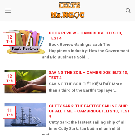
Skip
to
content
BOOK REVIEW – CAMBRIDGE IELTS 13,
12
TEST 4
Th8
Book Review Đánh giá sách The
Happiness Industry: How the Government
and Big Business Sold...
SAVING THE SOIL – CAMBRIDGE IELTS 13,
12
TEST 4
Th8
SAVING THE SOIL TIẾT KIỆM ĐẤT More
than a third of the Earth’s top layer...
CUTTY SARK: THE FASTEST SAILING SHIP
11
OF ALL TIME – CAMBRIDGE IELTS 13, TEST
Th8
4
Cutty Sark: the fastest sailing ship of all
time Cutty Sark: tàu buồm nhanh nhất
mọi...