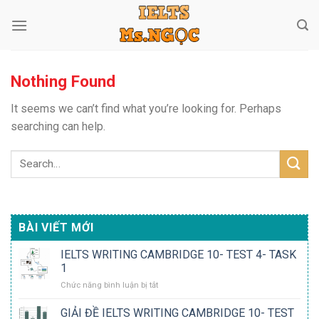
Skip
to
content
Nothing Found
It seems we can’t find what you’re looking for. Perhaps
searching can help.
BÀI VIẾT MỚI
IELTS WRITING CAMBRIDGE 10- TEST 4- TASK
1
ở
Chức năng bình luận bị tắt
IELTS
WRITING
GIẢI ĐỀ IELTS WRITING CAMBRIDGE 10- TEST