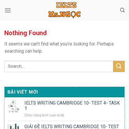
Skip
to
content
Nothing Found
It seems we can’t find what you’re looking for. Perhaps
searching can help.
BÀI VIẾT MỚI
IELTS WRITING CAMBRIDGE 10- TEST 4- TASK
1
ở
Chức năng bình luận bị tắt
IELTS
WRITING
GIẢI ĐỀ IELTS WRITING CAMBRIDGE 10- TEST