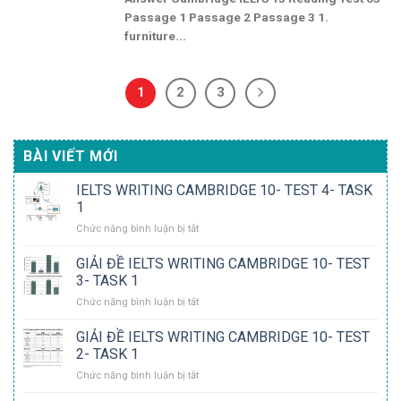
Passage 1 Passage 2 Passage 3 1.
furniture...
1
2
3
BÀI VIẾT MỚI
IELTS WRITING CAMBRIDGE 10- TEST 4- TASK
1
ở
Chức năng bình luận bị tắt
IELTS
WRITING
GIẢI ĐỀ IELTS WRITING CAMBRIDGE 10- TEST
CAMBRIDGE
3- TASK 1
10-
ở
Chức năng bình luận bị tắt
TEST
GIẢI
4-
ĐỀ
GIẢI ĐỀ IELTS WRITING CAMBRIDGE 10- TEST
TASK
IELTS
1
2- TASK 1
WRITING
ở
Chức năng bình luận bị tắt
CAMBRIDGE
GIẢI
10-