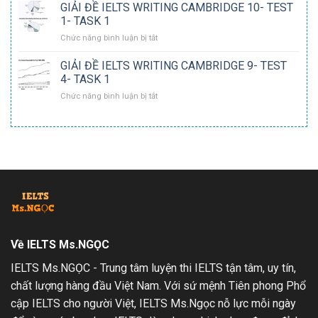
ĐỀ
GIẢI ĐỀ IELTS WRITING CAMBRIDGE 10- TEST
TEST
IELTS
3-
1- TASK 1
WRITING
TASK
ở
Chức năng bình luận bị tắt
CAMBRIDGE
1
GIẢI
10-
ĐỀ
GIẢI ĐỀ IELTS WRITING CAMBRIDGE 9- TEST
TEST
IELTS
2-
4- TASK 1
WRITING
TASK
ở
Chức năng bình luận bị tắt
CAMBRIDGE
1
GIẢI
10-
ĐỀ
TEST
IELTS
1-
WRITING
TASK
CAMBRIDGE
1
9-
TEST
4-
TASK
1
Về IELTS Ms.NGỌC
IELTS Ms.NGỌC - Trung tâm luyện thi IELTS tận tâm, uy tín,
chất lượng hàng đầu Việt Nam. Với sứ mệnh Tiên phong Phổ
cập IELTS cho người Việt, IELTS Ms.Ngọc nỗ lực mỗi ngày