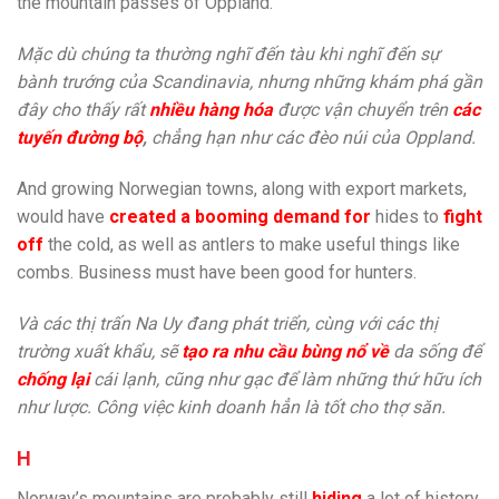
the mountain passes of Oppland.
Mặc dù chúng ta thường nghĩ đến tàu khi nghĩ đến sự
bành trướng của Scandinavia, nhưng những khám phá gần
đây cho thấy rất
nhiều hàng hóa
được vận chuyển trên
các
tuyến đường bộ
,
chẳng hạn như các đèo núi của Oppland.
And growing Norwegian towns, along with export markets,
would have
created a booming demand for
hides to
fight
off
the cold, as well as antlers to make useful things like
combs. Business must have been good for hunters.
Và các thị trấn Na Uy đang phát triển, cùng với các thị
trường xuất khẩu, sẽ
tạo ra nhu cầu bùng nổ về
da sống để
chống lại
cái lạnh, cũng như gạc để làm những thứ hữu ích
như lược. Công việc kinh doanh hẳn là tốt cho thợ săn.
H
Norway’s mountains are probably still
hiding
a lot of history