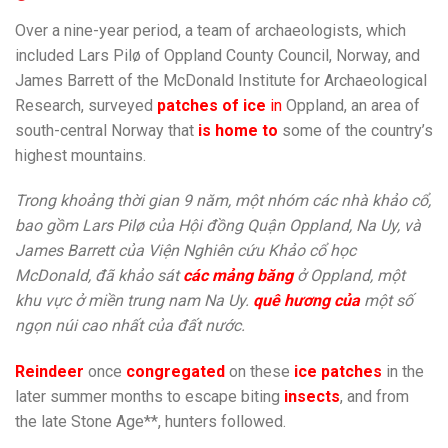
Over a nine-year period, a team of archaeologists, which
included Lars Pilø of Oppland County Council, Norway, and
James Barrett of the McDonald Institute for Archaeological
Research, surveyed
patches of ice
in
Oppland, an area of
south-central Norway that
is home to
some of the country’s
highest mountains.
Trong khoảng thời gian 9 năm, một nhóm các nhà khảo cổ,
bao gồm Lars Pilø của Hội đồng Quận Oppland, Na Uy, và
James Barrett của Viện Nghiên cứu Khảo cổ học
McDonald, đã khảo sát
các mảng băng
ở Oppland, một
khu vực ở miền trung nam Na Uy.
quê hương của
một số
ngọn núi cao nhất của đất nước.
Reindeer
once
congregated
on these
ice patches
in the
later summer months to escape biting
insects
, and from
the late Stone Age**, hunters followed.