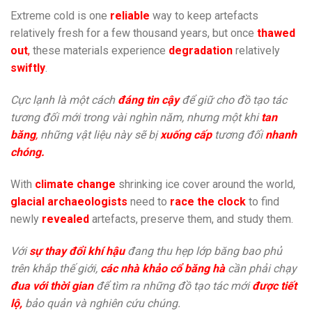
Extreme cold is one
reliable
way to keep artefacts
relatively fresh for a few thousand years, but once
thawed
out
,
these materials experience
degradation
relatively
swiftly
.
Cực lạnh là một cách
đáng tin cậy
để giữ cho đồ tạo tác
tương đối mới trong vài nghìn năm, nhưng một khi
tan
băng
,
những vật liệu này sẽ bị
xuống cấp
tương đối
nhanh
chóng.
With
climate change
shrinking ice cover around the world,
glacial archaeologists
need to
race the clock
to find
newly
revealed
artefacts, preserve them, and study them.
Với
sự thay đổi khí hậu
đang thu hẹp lớp băng bao phủ
trên khắp thế giới,
các nhà khảo cổ băng hà
cần phải chạy
đua với thời gian
để tìm ra những đồ tạo tác mới
được tiết
lộ,
bảo quản và nghiên cứu chúng.