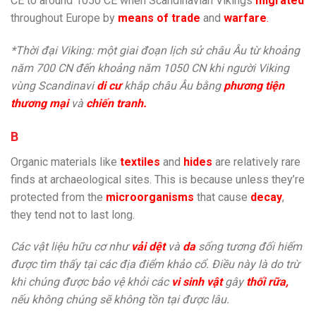
CE to around 1050 CE when Scandinavian Vikings
migrated
throughout Europe by
means of trade
and
warfare
.
*Thời đại Viking: một giai đoạn lịch sử châu Âu từ khoảng
năm 700 CN đến khoảng năm 1050 CN khi người Viking
vùng Scandinavi
di cư
khắp châu Âu bằng
phương tiện
thương mại
và
chiến tranh.
B
Organic materials like
textiles
and
hides
are relatively rare
finds at archaeological sites. This is because unless they’re
protected from the
microorganisms
that cause
decay
,
they tend not to last long.
Các vật liệu hữu cơ như
vải dệt
và
da
sống tương đối hiếm
được tìm thấy tại các địa điểm khảo cổ. Điều này là do trừ
khi chúng được bảo vệ khỏi các
vi sinh vật
gây
thối rữa,
nếu không chúng sẽ không tồn tại được lâu.