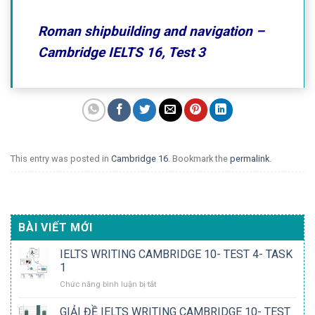
Roman shipbuilding and navigation –
Cambridge IELTS 16, Test 3
This entry was posted in
Cambridge 16
. Bookmark the
permalink
.
BÀI VIẾT MỚI
IELTS WRITING CAMBRIDGE 10- TEST 4- TASK
1
ở
Chức năng bình luận bị tắt
IELTS
WRITING
GIẢI ĐỀ IELTS WRITING CAMBRIDGE 10- TEST