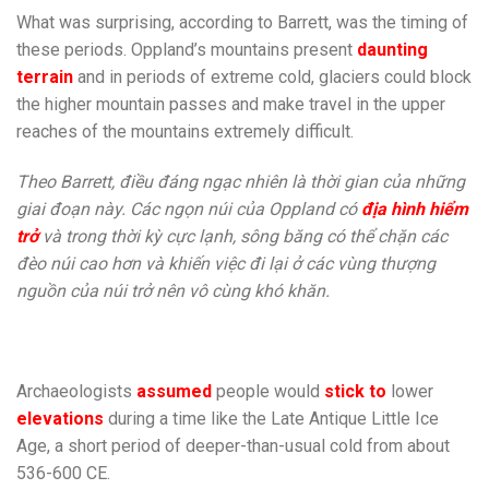
What was surprising, according to Barrett, was the timing of
these periods. Oppland’s mountains present
daunting
terrain
and in periods of extreme cold, glaciers could block
the higher mountain passes and make travel in the upper
reaches of the mountains extremely difficult.
Theo Barrett, điều đáng ngạc nhiên là thời gian của những
giai đoạn này. Các ngọn núi của Oppland có
địa hình hiểm
trở
và trong thời kỳ cực lạnh, sông băng có thể chặn các
đèo núi cao hơn và khiến việc đi lại ở các vùng thượng
nguồn của núi trở nên vô cùng khó khăn.
Archaeologists
assumed
people would
stick to
lower
elevations
during a time like the Late Antique Little Ice
Age, a short period of deeper-than-usual cold from about
536-600 CE.