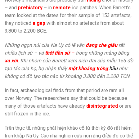
– and
prehistory
– in
remote
ice patches. When Barrett’s
team looked at the dates for their sample of 153 artefacts,
they noticed
a gap
with almost no artefacts from about
3,800 to 2,200 BCE.
Những ngọn núi của Na Uy có lẽ vẫn
đang che giấu
rất
nhiều lịch sử – và
thời tiền sử
–
trong những mảng băng
xa xôi
.
Khi nhóm của Barrett xem niên đại của mẫu 153 đồ
tạo tác của họ, họ nhận thấy
một khoảng trống
h
ầu
như
không có đồ tạo tác nào từ khoảng 3.800 đến 2.200 TCN.
In fact, archaeological finds from that period are rare all
over Norway. The researchers say that could be because
many of those artefacts have already
disintegrated
or are
still frozen in the ice.
Trên thực tế, những phát hiện khảo cổ từ thời kỳ đó rất hiếm
trên khắp Na Uy. Các nhà nghiên cứu nói rằng điều đó có thể