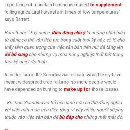
importance of mountain hunting increased
to
supplement
failing agricultural harvests in times of low temperatures,’
says Barrett.
Barrett nói: “Tuy nhiên,
điều đáng chú ý
là những phát hiện
từ băng có thể vẫn tiếp tục trong suốt thời kỳ này, có lẽ cho
thấy tầm quan trọng của việc săn bắn trên núi đã tăng lên
để bổ sung
cho những vụ mùa nông nghiệp thất bát trong
thời kỳ nhiệt độ thấp.
A colder turn in the Scandinavian climate would likely have
meant widespread crop failures, so more people would
have depended on hunting to
make up for
those losses.
Khí hậu Scandinavia trở nên lạnh hơn có thể đồng nghĩa
với việc mất mùa trên diện rộng, vì vậy nhiều người sẽ phụ
thuộc vào việc săn bắn để
bù đắp cho
những mất mát đó.