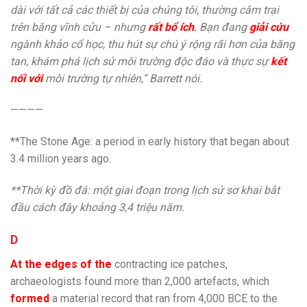
dài với tất cả các thiết bị của chúng tôi, thường cắm trại
trên băng vĩnh cửu – nhưng
rất bổ ích
.
Bạn đang
giải cứu
ngành khảo cổ học, thu hút sự chú ý rộng rãi hơn của băng
tan, khám phá lịch sử môi trường độc đáo và thực sự
kết
nối với
môi trường tự nhiên,” Barrett nói.
————
**The Stone Age: a period in early history that began about
3.4 million years ago.
**Thời kỳ đồ đá: một giai đoạn trong lịch sử sơ khai bắt
đầu cách đây khoảng 3,4 triệu năm.
D
At the edges of the
contracting ice patches,
archaeologists found more than 2,000 artefacts, which
formed
a material record that ran from 4,000 BCE to the