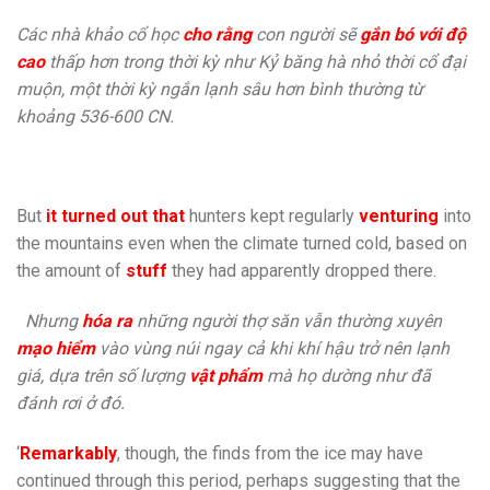
Các nhà khảo cổ học
cho rằng
con người sẽ
gắn bó với độ
cao
thấp hơn trong thời kỳ như Kỷ băng hà nhỏ thời cổ đại
muộn, một thời kỳ ngắn lạnh sâu hơn bình thường từ
khoảng 536-600 CN.
But
it turned out that
hunters kept regularly
venturing
into
the mountains even when the climate turned cold, based on
the amount of
stuff
they had apparently dropped there.
Nhưng
hóa ra
những người thợ săn vẫn thường xuyên
mạo hiểm
vào vùng núi ngay cả khi khí hậu trở nên lạnh
giá, dựa trên số lượng
vật phẩm
mà họ dường như đã
đánh rơi ở đó.
‘
Remarkably
, though, the finds from the ice may have
continued through this period, perhaps suggesting that the