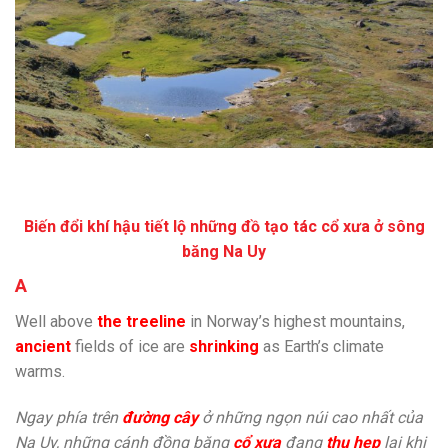
Biến đổi khí hậu tiết lộ những đồ tạo tác cổ xưa ở sông
băng Na Uy
A
Well above
the treeline
in Norway’s highest mountains,
ancient
fields of ice are
shrinking
as Earth’s climate
warms.
Ngay phía trên
đường cây
ở những ngọn núi cao nhất của
Na Uy, những cánh đồng băng
cổ xưa
đang
thu hẹp
lại khi