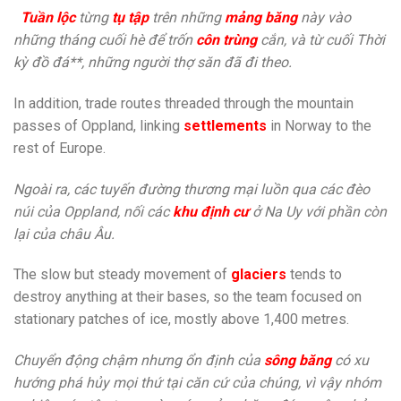
Tuần lộc
từng
tụ tập
trên những
mảng băng
này vào
những tháng cuối hè để trốn
côn trùng
cắn, và từ cuối Thời
kỳ đồ đá**, những người thợ săn đã đi theo.
In addition, trade routes threaded through the mountain
passes of Oppland, linking
settlements
in Norway to the
rest of Europe.
Ngoài ra, các tuyến đường thương mại luồn qua các đèo
núi của Oppland, nối các
khu định cư
ở Na Uy với phần còn
lại của châu Âu.
The slow but steady movement of
glaciers
tends to
destroy anything at their bases, so the team focused on
stationary patches of ice, mostly above 1,400 metres.
Chuyển động chậm nhưng ổn định của
sông băng
có xu
hướng phá hủy mọi thứ tại căn cứ của chúng, vì vậy nhóm