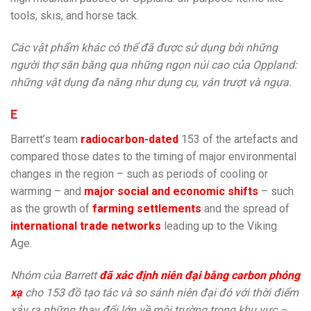
tools, skis, and horse tack.
Các vật phẩm khác có thể đã được sử dụng bởi những
người thợ săn băng qua những ngọn núi cao của Oppland:
những vật dụng đa năng như dụng cụ, ván trượt và ngựa.
E
Barrett’s team
radiocarbon-dated
153 of the artefacts and
compared those dates to the timing of major environmental
changes in the region – such as periods of cooling or
warming – and
major social and economic shifts
– such
as the growth of
farming settlements
and the spread of
international trade networks
leading up to the Viking
Age.
Nhóm của Barrett
đã xác định niên đại bằng carbon phóng
xạ
cho 153 đồ tạo tác và so sánh niên đại đó với thời điểm
xảy ra những thay đổi lớn về môi trường trong khu vực –