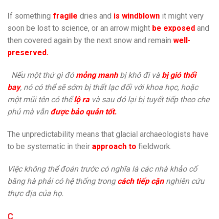
If something
fragile
dries and
is windblown
it might very
soon be lost to science, or an arrow might
be exposed
and
then covered again by the next snow and remain
well-
preserved.
Nếu một thứ gì đó
mỏng manh
bị khô đi và
bị gió thổi
bay
, nó có thể sẽ sớm bị thất lạc đối với khoa học, hoặc
một mũi tên có thể
lộ ra
và sau đó lại bị tuyết tiếp theo che
phủ mà vẫn
được bảo quản tốt.
The unpredictability means that glacial archaeologists have
to be systematic in their
approach to
fieldwork.
Việc không thể đoán trước có nghĩa là các nhà khảo cổ
băng hà phải có hệ thống trong
cách tiếp cận
nghiên cứu
thực địa của họ.
C