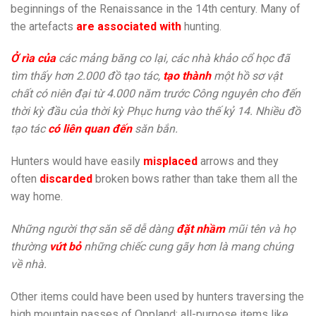
beginnings of the Renaissance in the 14th century. Many of
the artefacts
are
associated with
hunting.
Ở rìa của
các mảng băng co lại, các nhà khảo cổ học đã
tìm thấy hơn 2.000 đồ tạo tác,
tạo thành
một hồ sơ vật
chất có niên đại từ 4.000 năm trước Công nguyên cho đến
thời kỳ đầu của thời kỳ Phục hưng vào thế kỷ 14. Nhiều đồ
tạo tác
có liên quan đến
săn bắn.
Hunters would have easily
misplaced
arrows and they
often
discarded
broken bows rather than take them all the
way home.
Những người thợ săn sẽ dễ dàng
đặt nhầm
mũi tên và họ
thường
vứt bỏ
những chiếc cung gãy hơn là mang chúng
về nhà.
Other items could have been used by hunters traversing the
high mountain passes of Oppland: all-purpose items like