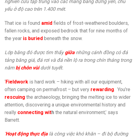
nghiên cứu tập trung vào các mảng băng đứng yên, chủ
yếu ở độ cao trên 1.400 mét.
That ice is found
amid
fields of frost-weathered boulders,
fallen rocks, and exposed bedrock that for nine months of
the year
is buried
beneath the snow.
Lớp băng đó được tìm thấy
giữa
những cánh đồng có đá
tảng băng giá, đá rơi và đá nền lộ ra trong chín tháng trong
năm
bị chôn vùi
dưới tuyết.
‘
Fieldwork
is hard work – hiking with all our equipment,
often camping on permafrost – but very
rewarding
. You’re
rescuing
the archaeology, bringing the melting ice to wider
attention, discovering a unique environmental history and
really
connecting wit
h
the natural environment,’ says
Barrett.
‘
Hoạt động thực địa
là công việc khó khăn – đi bộ đường