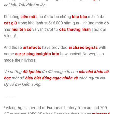
khí hậu Trái đất ấm lên.
Khi băng
biến mất
,
nó đã từ bỏ những
kho báu
mà nó đã
cất giữ
trong kho lạnh suốt 6.000 năm qua – những món đồ
như
mũi tên cổ
và ván trượt từ
các thương nhân
Thời đại
Viking*.
And those
artefacts
have provided
archaeologists
with
some
surprising insights into
how ancient Norwegians
made their livings.
Và những
đồ tạo tác
đó đã cung cấp cho
các nhà khảo cổ
học
một số
hiểu biết đáng ngạc nhiên về
cách người Na
Uy cổ đại kiếm sống.
———–
*Viking Age: a period of European history from around 700