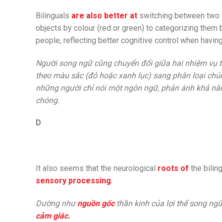
Bilinguals
are also better at
switching between two t
objects by colour (red or green) to categorizing them 
people, reflecting better cognitive control when havin
Người song ngữ cũng chuyển đổi giữa hai nhiệm vụ t
theo màu sắc (đỏ hoặc xanh lục) sang phân loại chú
những người chỉ nói một ngôn ngữ, phản ánh khả năn
chóng.
D
It also seems that the neurological
roots of
the bilin
sensory processing
.
Dường như
nguồn gốc
thần kinh của lợi thế song n
cảm giác.