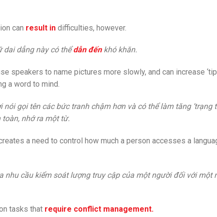
tion can
result in
difficulties, however.
 dai dẳng này có thể
dẫn đến
khó khăn.
se speakers to name pictures more slowly, and can increase ‘tip
ng a word to mind.
i nói gọi tên các bức tranh chậm hơn và có thể làm tăng ‘trạng t
toàn, nhớ ra một từ.
reates a need to control how much a person accesses a langu
a nhu cầu kiểm soát lượng truy cập của một người đối với một
on tasks that
require conflict management.