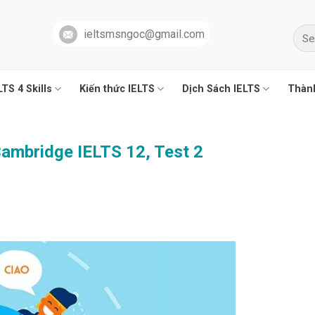
ieltsmsngoc@gmail.com
LTS 4 Skills
Kiến thức IELTS
Dịch Sách IELTS
Thành
 Cambridge IELTS 12, Test 2