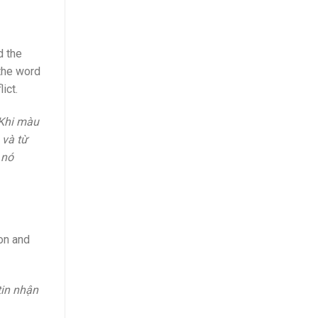
d the
 the word
ict.
 Khi màu
 và từ
 nó
on and
tin nhận