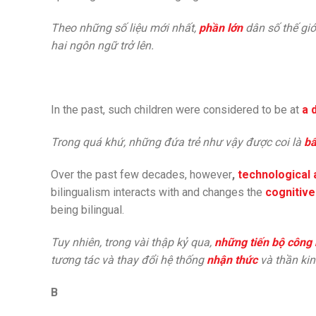
Theo những số liệu mới nhất,
phần lớn
dân số thế giớ
hai ngôn ngữ trở lên.
In the past, such children were considered to be at
a 
Trong quá khứ, những đứa trẻ như vậy được coi là
bấ
Over the past few decades, however
,
technological
bilingualism interacts with and changes the
cognitive
being bilingual.
Tuy nhiên, trong vài thập kỷ qua,
những tiến bộ công
tương tác và thay đổi hệ thống
nhận thức
và thần kin
B