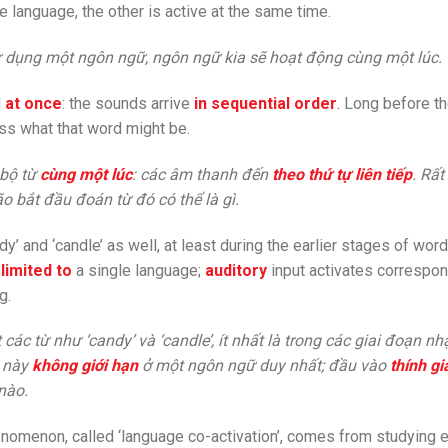
language, the other is active at the same time.
 dụng một ngôn ngữ, ngôn ngữ kia sẽ hoạt động cùng một lúc.
l
at once
: the sounds arrive
in sequential order
.
Long before t
ess what that word might be.
bộ từ
cùng một lúc
: các âm thanh đến
theo thứ tự liên tiếp
. Rất
o bắt đầu đoán từ đó có thể là gì.
andy’ and ‘candle’ as well, at least during the earlier stages of word
 limited to
a single language;
auditory
input activates correspo
g.
các từ như ‘candy’ và ‘candle’, ít nhất là trong các giai đoạn n
t này
không giới hạn
ở một ngôn ngữ duy nhất; đầu vào
thính gi
nào.
enomenon, called ‘language co-activation’, comes from studying 