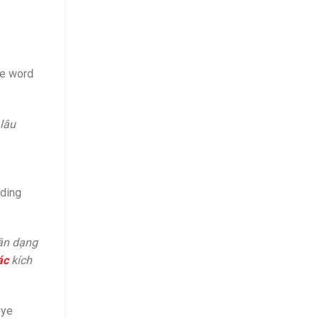
he word
 lâu
nding
hận dạng
ác
kích
eye