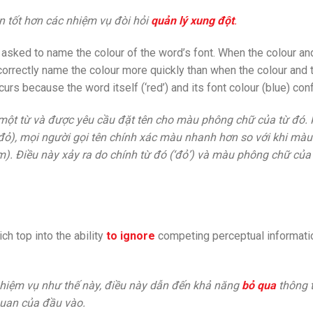
n tốt hơn các nhiệm vụ đòi hỏi
quản lý xung đột
.
 asked to name the colour of the word’s font. When the colour an
e correctly name the colour more quickly than when the colour and
ccurs because the word itself (‘red’) and its font colour (blue) confl
 một từ và được yêu cầu đặt tên cho màu phông chữ của từ đó.
 đỏ), mọi người gọi tên chính xác màu nhanh hơn so với khi màu
m). Điều này xảy ra do chính từ đó (‘đỏ’) và màu phông chữ của
ch top into the ability
to ignore
competing perceptual informati
hiệm vụ như thế này, điều này dẫn đến khả năng
bỏ qua
thông 
quan của đầu vào.