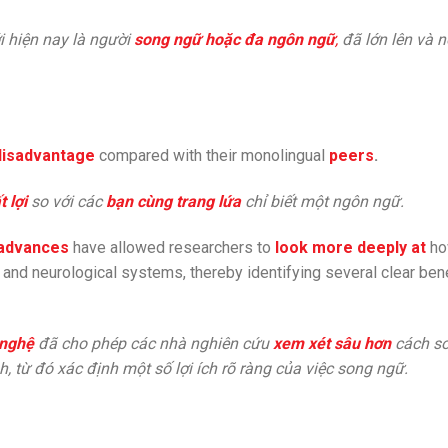
i hiện nay là người
song ngữ hoặc đa ngôn ngữ
,
đã lớn lên và 
disadvantage
compared with their monolingual
peers
.
t lợi
so với các
bạn cùng trang lứa
chỉ biết một ngôn ngữ.
 advances
have allowed researchers to
look more deeply at
h
and neurological systems, thereby identifying several clear bene
 nghệ
đã cho phép các nhà nghiên cứu
xem xét sâu hơn
cách s
h, từ đó xác định một số lợi ích rõ ràng của việc song ngữ.