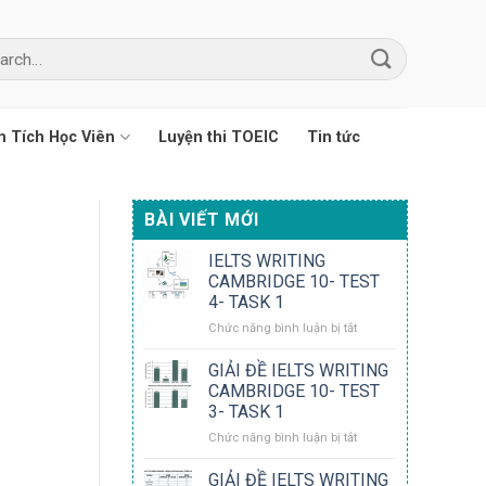
 Tích Học Viên
Luyện thi TOEIC
Tin tức
BÀI VIẾT MỚI
IELTS WRITING
CAMBRIDGE 10- TEST
4- TASK 1
ở
Chức năng bình luận bị tắt
IELTS
WRITING
GIẢI ĐỀ IELTS WRITING
CAMBRIDGE
CAMBRIDGE 10- TEST
10-
3- TASK 1
TEST
ở
Chức năng bình luận bị tắt
4-
GIẢI
TASK
ĐỀ
1
GIẢI ĐỀ IELTS WRITING