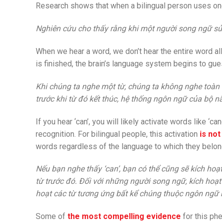
Research shows that when a bilingual person uses one 
Nghiên cứu cho thấy rằng khi một người song ngữ sử
When we hear a word, we don’t hear the entire word al
is finished, the brain’s language system begins to gu
Khi chúng ta nghe một từ, chúng ta không nghe toàn 
trước khi từ đó kết thúc, hệ thống ngôn ngữ của bộ nã
If you hear ‘can’, you will likely activate words like ‘c
recognition. For bilingual people, this activation
is not
words regardless of the language to which they belon
Nếu bạn nghe thấy ‘can’, bạn có thể cũng sẽ kích hoạt 
từ trước đó. Đối với những người song ngữ, kích hoạ
hoạt các từ tương ứng bất kể chúng thuộc ngôn ngữ 
Some of
the most
compelling evidence
for this ph