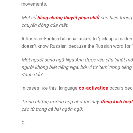
movements.
Một số
bằng chứng thuyết phục nhất
cho hiện tượng 
chuyển động của mắt.
A Russian-English bilingual asked to ‘pick up a mark
doesn’t know Russian, because the Russian word for ‘s
Một người song ngữ Nga-Anh được yêu cầu ‘nhặt một 
người không biết tiếng Nga, bởi vì từ ‘tem’ trong tiế
đánh dấu’.
In cases like this, language
co-activation
occurs beca
Trong những trường hợp như thế này,
đồng kích hoạt
các từ trong cả hai ngôn ngữ.
C