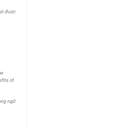
nói được
ow
fits of
ong ngữ