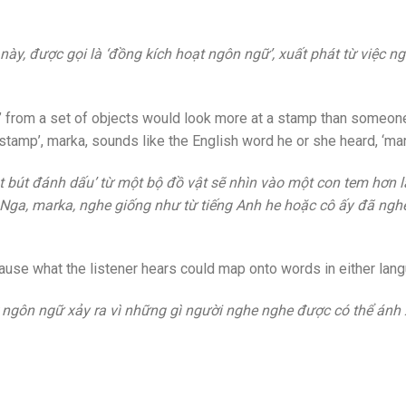
này, được gọi là ‘đồng kích hoạt ngôn ngữ’, xuất phát từ việc n
er’ from a set of objects would look more at a stamp than someo
tamp’, marka, sounds like the English word he or she heard, ‘mar
bút đánh dấu’ từ một bộ đồ vật sẽ nhìn vào một con tem hơn 
ng Nga, marka, nghe giống như từ tiếng Anh he hoặc cô ấy đã nghe
use what the listener hears could map onto words in either lan
ngôn ngữ xảy ra vì những gì người nghe nghe được có thể ánh 