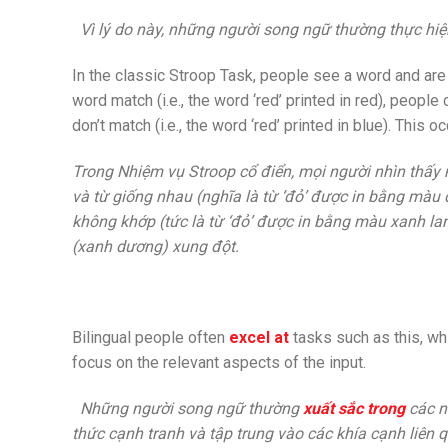
Vì lý do này, những người song ngữ thường thực hiệ
In the classic Stroop Task, people see a word and are
word match (i.e., the word ‘red’ printed in red), peopl
don’t match (i.e., the word ‘red’ printed in blue). This o
Trong Nhiệm vụ Stroop cổ điển, mọi người nhìn thấy
và từ giống nhau (nghĩa là từ ‘đỏ’ được in bằng màu
không khớp (tức là từ ‘đỏ’ được in bằng màu xanh la
(xanh dương) xung đột.
Bilingual people often
excel at
tasks such as this, whi
focus on the relevant aspects of the input.
Những người song ngữ thường
xuất sắc trong
các n
thức cạnh tranh và tập trung vào các khía cạnh liên 