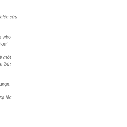
ghiên cứu
ne who
ker’.
là một
, ‘bút
guage.
xạ lên