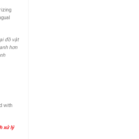
izing
ngual
ại đồ vật
hanh hơn
anh
d with
h xử lý