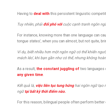
Having to
deal with
this persistent linguistic competi
Tuy nhiên, phải
đối phó với
cuộc cạnh tranh ngôn ngữ
For instance, knowing more than one language can cau
tongue states’, when you can almost, but not quite, bri
Ví dụ, biết nhiều hơn một ngôn ngữ có thể khiến ngườ
mách lẻo’, khi bạn gần như có thể, nhưng không hoàn 
As a result,
the constant juggling of
two languages c
any given time
.
Kết quả là,
việc liên tục tung hứng
hai ngôn ngữ tạo r
ngữ
tại bất kỳ thời điểm nào.
For this reason, bilingual people often perform better 