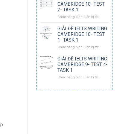
IELTS
CAMBRIDGE 10- TEST
WRITING
2- TASK 1
CAMBRIDGE
ở
Chức năng bình luận bị tắt
10-
GIẢI
TEST
ĐỀ
3-
GIẢI ĐỀ IELTS WRITING
IELTS
TASK
CAMBRIDGE 10- TEST
WRITING
1
1- TASK 1
CAMBRIDGE
ở
Chức năng bình luận bị tắt
10-
GIẢI
TEST
ĐỀ
2-
GIẢI ĐỀ IELTS WRITING
IELTS
TASK
CAMBRIDGE 9- TEST 4-
WRITING
1
TASK 1
CAMBRIDGE
ở
Chức năng bình luận bị tắt
10-
GIẢI
TEST
ĐỀ
1-
IELTS
TASK
WRITING
1
CAMBRIDGE
9-
TEST
4-
TASK
up
1