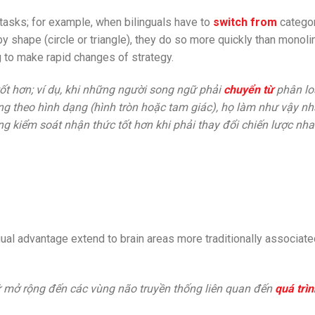
asks; for example, when bilinguals have to
switch from
categor
by shape (circle or triangle), they do so more quickly than monoli
g to make rapid changes of strategy.
ốt hơn; ví dụ, khi những người song ngữ phải
chuyển từ
phân lo
ng theo hình dạng (hình tròn hoặc tam giác), họ làm như vậy n
g kiểm soát nhận thức tốt hơn khi phải thay đổi chiến lược nh
gual advantage extend to brain areas more traditionally associate
gữ mở rộng đến các vùng não truyền thống liên quan đến
quá trìn