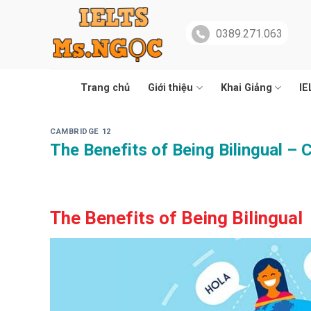
Skip
to
0389.271.063
content
Trang chủ
Giới thiệu
Khai Giảng
IE
CAMBRIDGE 12
The Benefits of Being Bilingual –
The Benefits of Being Bilingual