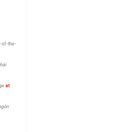
-of-the-
hái
age
at
 ngôn